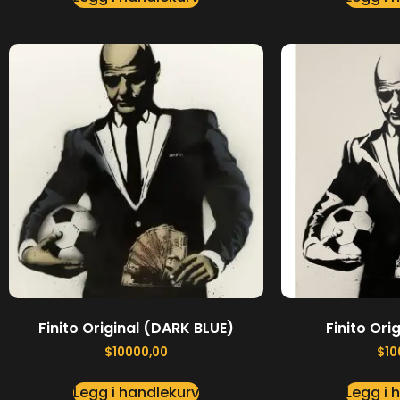
Finito Original (DARK BLUE)
Finito Or
$
10000,00
$
10
Legg i handlekurv
Legg i 