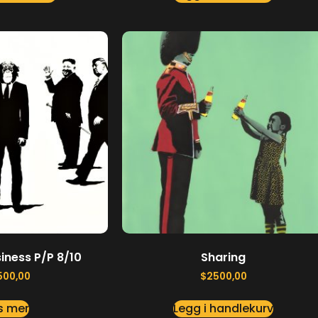
iness P/P 8/10
Sharing
500,00
$
2500,00
s mer
Legg i handlekurv