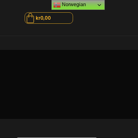
Norwegian
kr
0,00