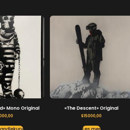
d» Mono Original
«The Descent» Original
000,00
$
15000,00
handlekurv
Les mer