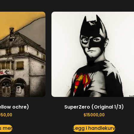
ellow ochre)
SuperZero (Original 1/3)
950,00
$
15000,00
s mer
Legg i handlekurv