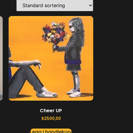
Cheer UP
$
2500,00
Legg i handlekurv