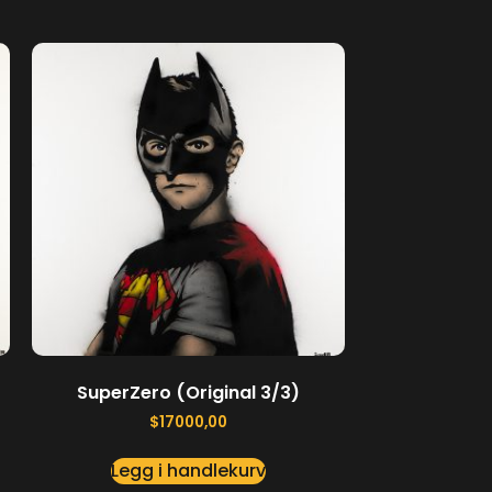
SuperZero (Original 3/3)
$
17000,00
Legg i handlekurv