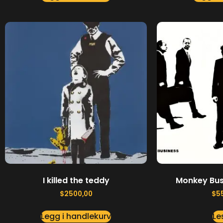
I killed the teddy
Monkey Bus
$
2500,00
$
5
Legg i handlekurv
Le