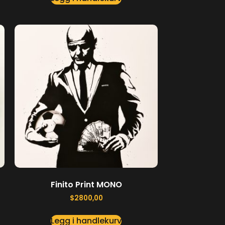
Finito Print MONO
$
2800,00
Legg i handlekurv