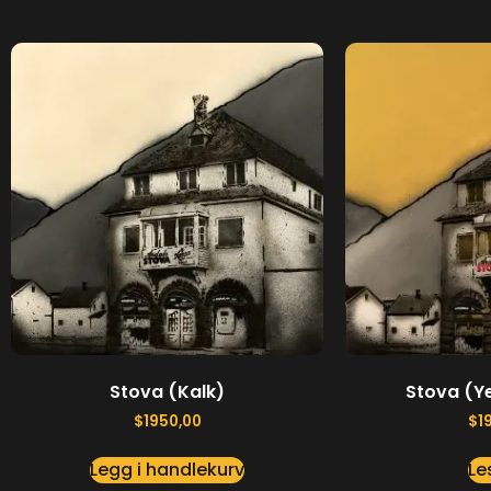
Stova (Kalk)
Stova (Y
$
1950,00
$
1
Legg i handlekurv
Le