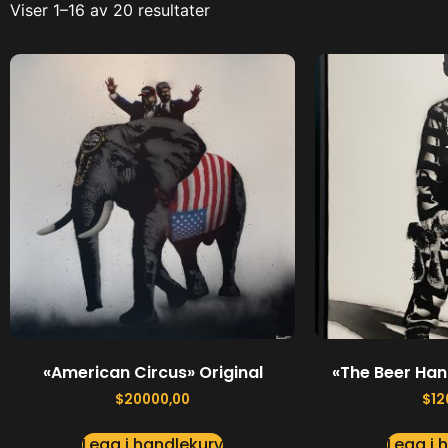
Viser 1–16 av 20 resultater
«American Circus» Original
«The Beer Han
$
20000,00
$
12
Legg i handlekurv
Legg i 