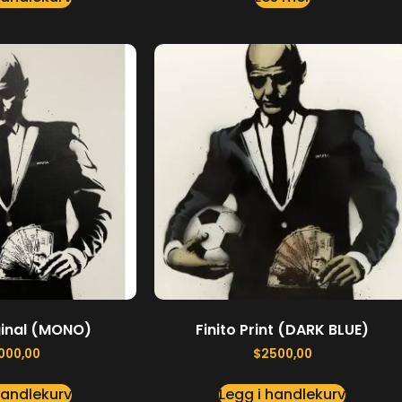
iginal (MONO)
Finito Print (DARK BLUE)
000,00
$
2500,00
handlekurv
Legg i handlekurv